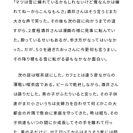
「マツは雪に練れているかもしれないけど俺なんかは練
れてねーからこんなもんさ」酒井さんはそう言うとまた
大きな声で笑った。その後も次の店に向かうまでの道
すがら、２度程酒井さんは漫画の様に見事に転んでい
た。酔っているせいもあるが、歩き方がなってはいなか
った。だが、５０を過ぎたおっさんに今更何も言うまい。
その降り積もる雪に転がる姿もなかなか面白い。
次の店は喫茶店にした。カフェとは違う昔ながらの
薄暗い喫茶店である。ビールで乾杯しながら、酒井さん
は語りだした。男の子がふたりいると言った。その子供
達がまだ小さいうちは夫婦力を合わせて何とかこの大
都会の片隅で懸命に家庭を守ってきた。時は経ち、その
子供達もいつの間にか成長してその手を離れて行っ
た。男の子だけに、出て行ってからはそうそう家には顔