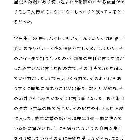
屋根の銭湯があり使い込まれた暖簾のかかる食堂があ
りそして人情がそこらここらにしっかりと残っているとこ
ろだった。
学生生活の傍ら、バイトにもいそしんでいた私は新宿三
光町のキャバレーで夜の時間を忙しく過ごしていた。そ
のバイト先で知り合ったのが、部署の主任と言う立場だ
った酒井さんと言う年配の方で、その当時で５０を超え
ている方だった。とても気さくな方で、そのおかげもあ
りすぐに職場に慣れることが出来た。数カ月が経ち、そ
の酒井さんと杯をかわそうと言う事となった。ある休日
の夕方下井草の駅で落合い、その駅前の小さな居酒屋
に入った。熟年離婚の話から現在は３畳一間に住んで
いる話に驚かされ、何にも縛られない今の自由な生活
をおう歌しているその姿に感銘を受けながらも、また反